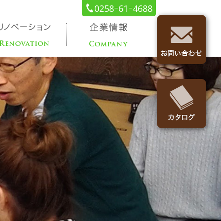
0258ｰ61ｰ4688