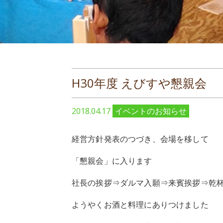
H30年度 えびすや懇親会
2018.04.17
イベントのお知らせ
経営方針発表のつづき、会場を移して
「懇親会」に入ります
社長の挨拶⇒ダルマ入願⇒来賓挨拶⇒乾
ようやくお酒と料理にありつけました